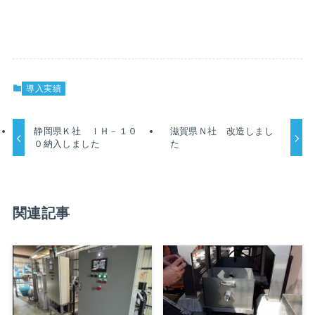
導入実績
静岡県Ｋ社 ＩＨ－１０
滋賀県Ｎ社 改造しまし
０納入しました
た
関連記事