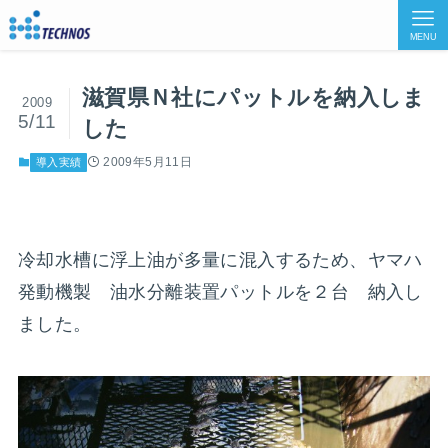
MENU
滋賀県Ｎ社にパットルを納入しま
2009
5/11
した
2009年5月11日
導入実績
冷却水槽に浮上油が多量に混入するため、ヤマハ
発動機製 油水分離装置パットルを２台 納入し
ました。