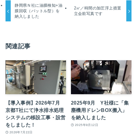
静岡県Ｎ社に油膜検知+油
2㎥／時間の加圧浮上措置
膜回収（パットル型）を
立会前写真です
納入しました
関連記事
【導入事例】2026年7月
2025年9月 Y社様に「集
京都T社にて浄水排水処理
塵機用ドレンBOX搬入」
システムの移設工事・設営
を納入しました
をしました！
2025年9月12日
2026年7月22日