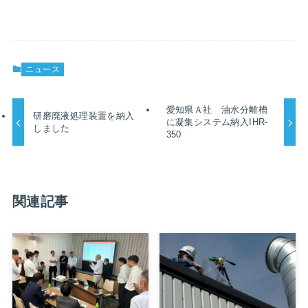
ニュース
愛知県Ａ社 油水分離槽
研磨廃液処理装置を納入
に凝集システム納入IHR-
しました
350
関連記事