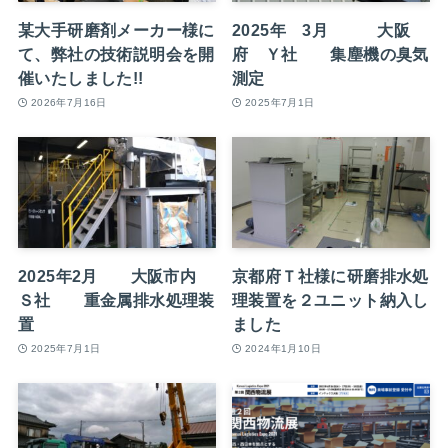
某大手研磨剤メーカー様に
2025年 3月 大阪
て、弊社の技術説明会を開
府 Ｙ社 集塵機の臭気
催いたしました!!
測定
2026年7月16日
2025年7月1日
2025年2月 大阪市内
京都府Ｔ社様に研磨排水処
Ｓ社 重金属排水処理装
理装置を２ユニット納入し
置
ました
2025年7月1日
2024年1月10日