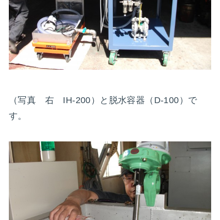
（写真 右 IH-200）と脱水容器（D-100）で
す。