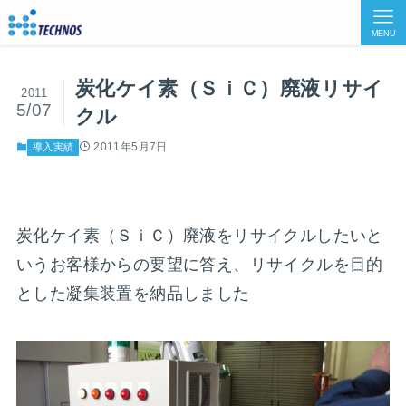
MENU
炭化ケイ素（ＳｉＣ）廃液リサイ
2011
5/07
クル
2011年5月7日
導入実績
炭化ケイ素（ＳｉＣ）廃液をリサイクルしたいと
いうお客様からの要望に答え、リサイクルを目的
とした凝集装置を納品しました