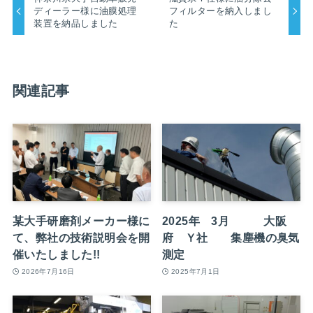
ディーラー様に油膜処理
フィルターを納入しまし
装置を納品しました
た
関連記事
某大手研磨剤メーカー様に
2025年 3月 大阪
て、弊社の技術説明会を開
府 Ｙ社 集塵機の臭気
催いたしました!!
測定
2026年7月16日
2025年7月1日