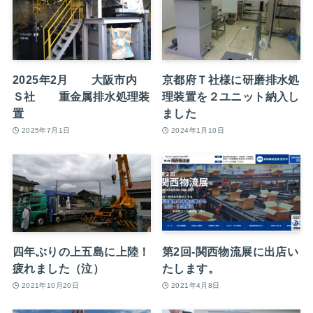
2025年2月 大阪市内
京都府Ｔ社様に研磨排水処
Ｓ社 重金属排水処理装
理装置を２ユニット納入し
置
ました
2025年7月1日
2024年1月10日
四年ぶりの上五島に上陸！
第2回-関西物流展に出店い
疲れました（泣）
たします。
2021年10月20日
2021年4月8日