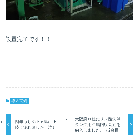
設置完了です！！
導入実績
大阪府Ｎ社にリン酸洗浄
四年ぶりの上五島に上
タンク用油脂回収装置を
陸！疲れました（泣）
納入しました。（2台目）