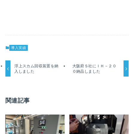
導入実績
浮上スカム回収装置を納
大阪府Ｓ社にＩＨ－２０
入しました
０納品しました
関連記事