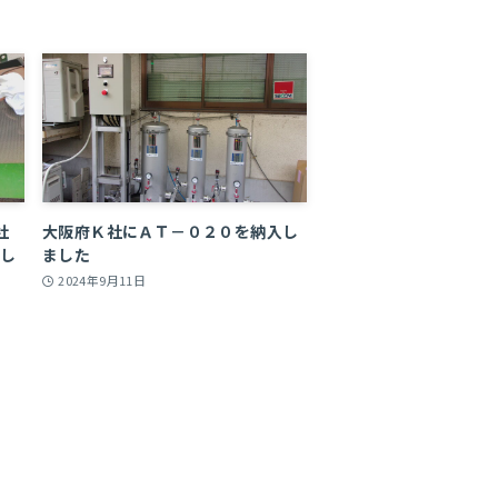
社
大阪府Ｋ社にＡＴ－０２０を納入し
入し
ました
2024年9月11日