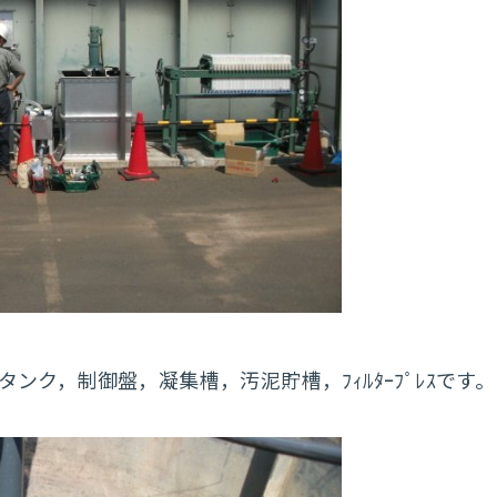
，制御盤，凝集槽，汚泥貯槽，ﾌｨﾙﾀｰﾌﾟﾚｽです。