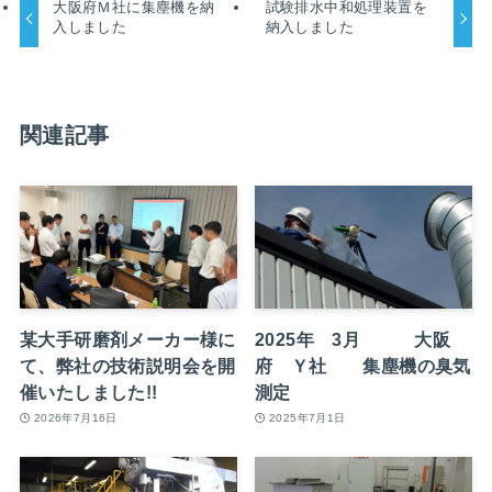
大阪府Ｍ社に集塵機を納
試験排水中和処理装置を
入しました
納入しました
関連記事
某大手研磨剤メーカー様に
2025年 3月 大阪
て、弊社の技術説明会を開
府 Ｙ社 集塵機の臭気
催いたしました!!
測定
2026年7月16日
2025年7月1日