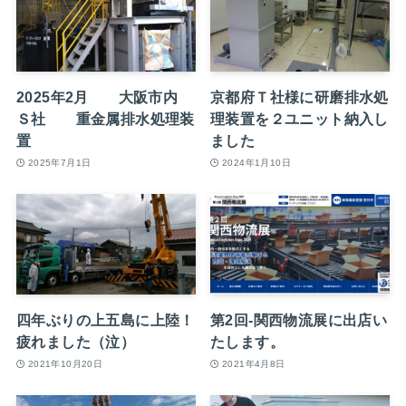
2025年2月 大阪市内
京都府Ｔ社様に研磨排水処
Ｓ社 重金属排水処理装
理装置を２ユニット納入し
置
ました
2025年7月1日
2024年1月10日
四年ぶりの上五島に上陸！
第2回-関西物流展に出店い
疲れました（泣）
たします。
2021年10月20日
2021年4月8日