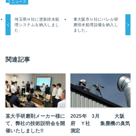
ニュース
埼玉県Ｈ社に塗装排水処
東大阪市Ｕ社にバレル研
理システムを納入しまし
磨排水処理設備を納入し
た
ました。
関連記事
某大手研磨剤メーカー様に
2025年 3月 大阪
て、弊社の技術説明会を開
府 Ｙ社 集塵機の臭気
催いたしました!!
測定