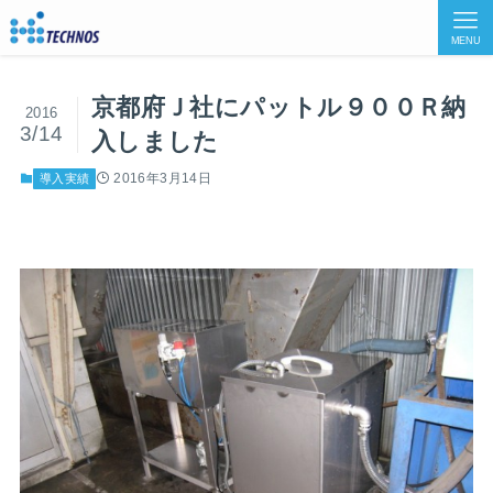
MENU
京都府Ｊ社にパットル９００Ｒ納
2016
3/14
入しました
2016年3月14日
導入実績